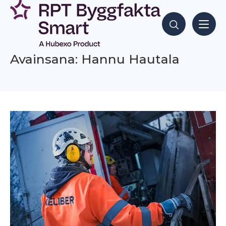
Siirry
sisältöön
Hae sisältöjä
Avainsana: Hannu Hautala