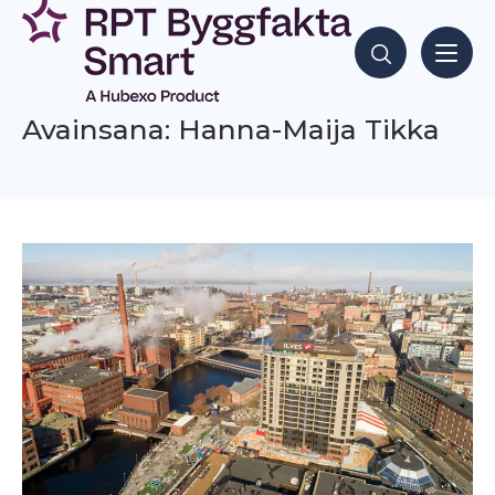
Siirry
sisältöön
Hae sisältöjä
Avainsana: Hanna-Maija Tikka