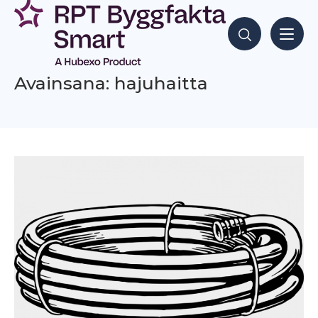
Siirry
sisältöön
Hae sisältöjä
Avainsana: hajuhaitta