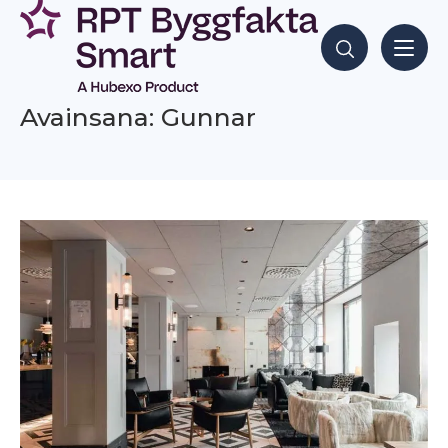
Siirry
sisältöön
Hae sisältöjä
Avainsana: Gunnar