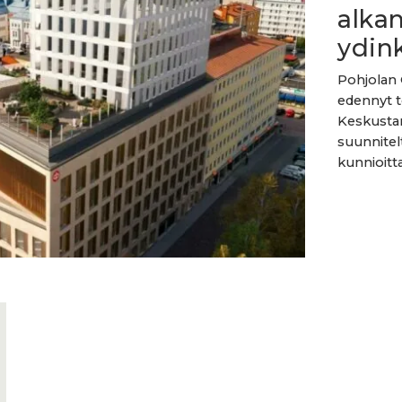
alka
ydin
Pohjolan 
edennyt t
Keskustan
suunnitel
kunnioitta