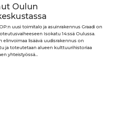
nut Oulun
keskustassa
OP:n uusi toimitalo ja asuinrakennus Graadi on
oteutusvaiheeseen Isokatu 14:ssä Oulussa.
 elinvoimaa lisäävä uudisrakennus on
tu ja toteutetaan alueen kulttuurihistoriaa
en yhteistyössä...