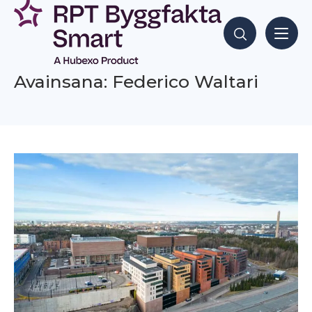
Siirry
sisältöön
Hae sisältöjä
Avainsana: Federico Waltari