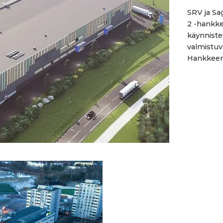
SRV ja Sa
2 -hankke
käynnistet
valmistuv
Hankkeen.