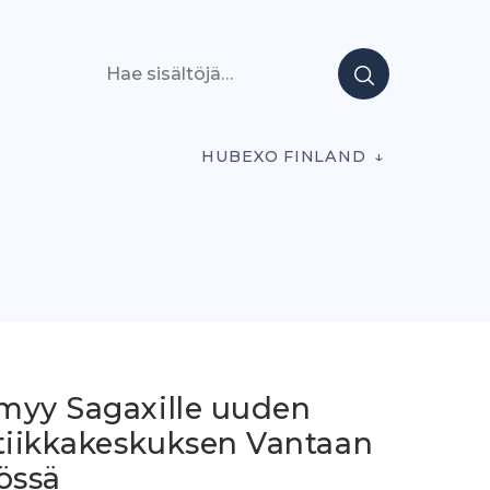
Hae sisältöjä
HUBEXO FINLAND
myy Sagaxille uuden
stiikkakeskuksen Vantaan
össä