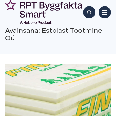
Siirry
sisältöön
Hae sisältöjä
Avainsana: Estplast Tootmine
Oü