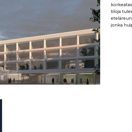
korkeataso
tiloja tu
eteläreun
jonka huip