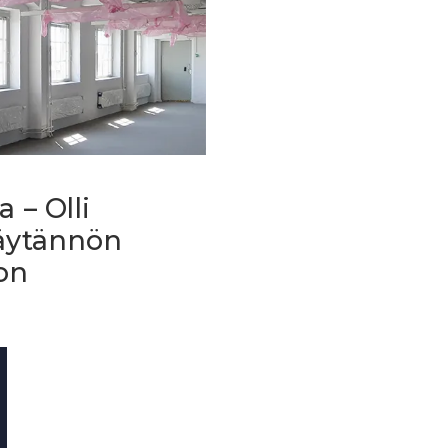
 – Olli
äytännön
oon