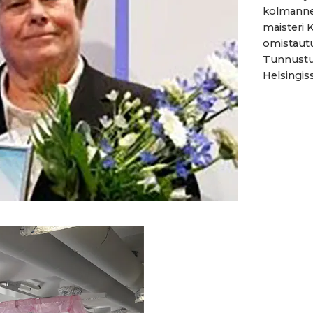
kolmannen
maisteri K
omistaut
Tunnustus
Helsingiss