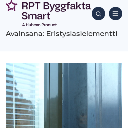
Siirry
sisältöön
Hae sisältöjä
Avainsana: Eristyslasielementti