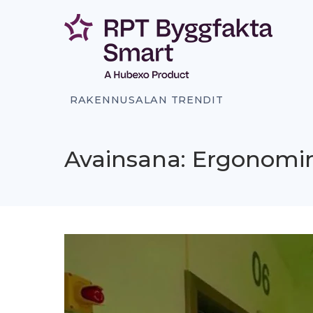
Siirry
sisältöön
RAKENNUSALAN TRENDIT
Avainsana: Ergonomi