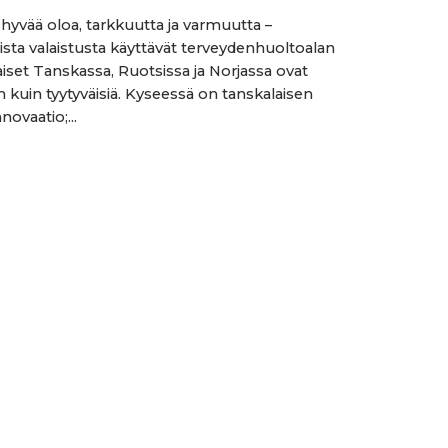
 hyvää oloa, tarkkuutta ja varmuutta –
ta valaistusta käyttävät terveydenhuoltoalan
iset Tanskassa, Ruotsissa ja Norjassa ovat
uin tyytyväisiä. Kyseessä on tanskalaisen
novaatio;...