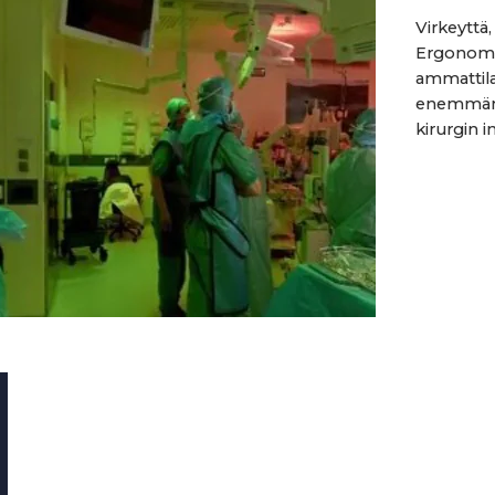
Virkeyttä,
Ergonomis
ammattila
enemmän k
kirurgin in