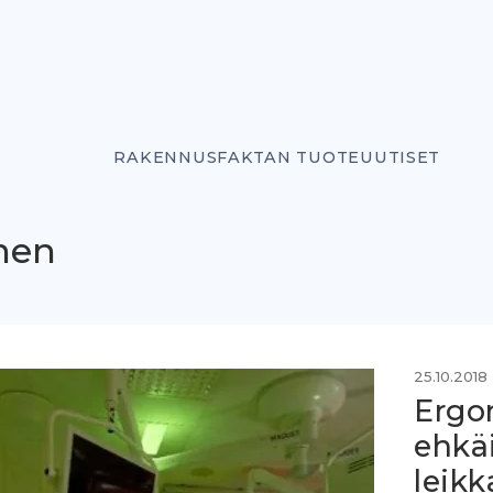
RAKENNUSFAKTAN TUOTEUUTISET
nen
25.10.2018
Ergo
ehkäi
leikk