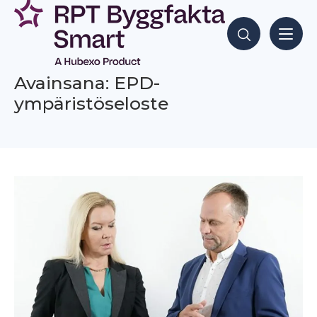
Siirry
sisältöön
Hae sisältöjä
Avainsana: EPD-
ympäristöseloste