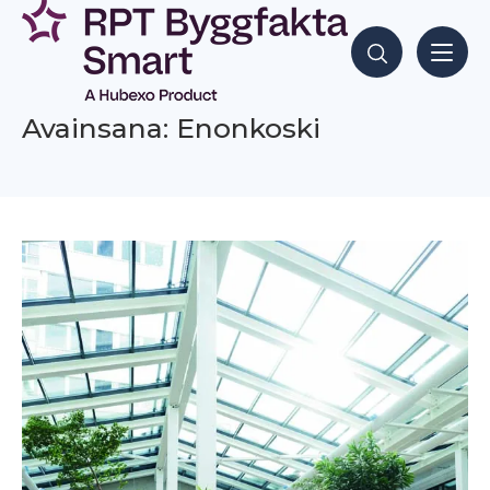
Siirry
sisältöön
Hae sisältöjä
Avainsana: Enonkoski