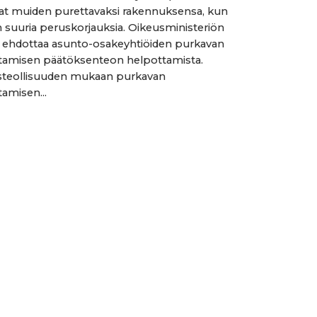
at muiden purettavaksi rakennuksensa, kun
 suuria peruskorjauksia. Oikeusministeriön
 ehdottaa asunto-osakeyhtiöiden purkavan
tamisen päätöksenteon helpottamista.
teollisuuden mukaan purkavan
amisen...