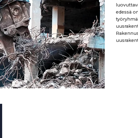
luovuttav
edessä on
työryhmä
uusraken
Rakennus
uusrakent