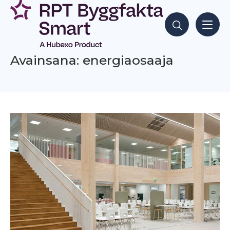
Siirry
sisältöön
Hae sisältöjä
Avainsana: energiaosaaja