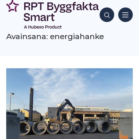
Siirry
sisältöön
Hae sisältöjä
Avainsana: energiahanke