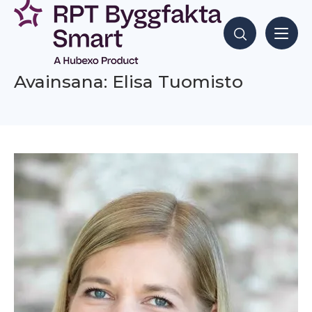
Siirry
sisältöön
Hae sisältöjä
Avainsana: Elisa Tuomisto