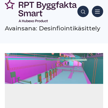
Siirry
sisältöön
Hae sisältöjä
Avainsana: Desinfiointikäsittely