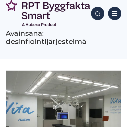
Siirry
sisältöön
Hae sisältöjä
Avainsana:
desinfiointijärjestelmä