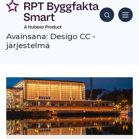
Siirry
sisältöön
Hae sisältöjä
Avainsana: Desigo CC -
järjestelmä