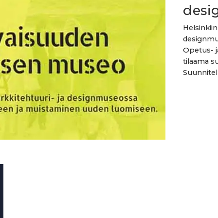
desi
Helsinkii
designmu
Opetus- j
tilaama su
Suunnitelm