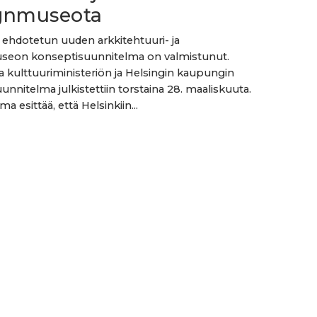
gnmuseota
n ehdotetun uuden arkkitehtuuri- ja
seon konseptisuunnitelma on valmistunut.
a kulttuuriministeriön ja Helsingin kaupungin
unnitelma julkistettiin torstaina 28. maaliskuuta.
a esittää, että Helsinkiin...