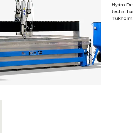
Hydro Dem
techin h
Tukholman