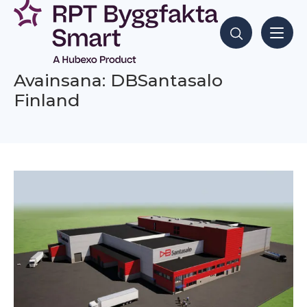
Siirry
sisältöön
Hae sisältöjä
Avainsana: DBSantasalo
Finland