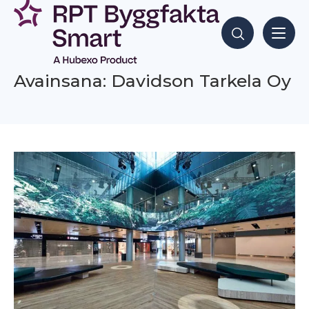
Siirry
sisältöön
Hae sisältöjä
Avainsana: Davidson Tarkela Oy