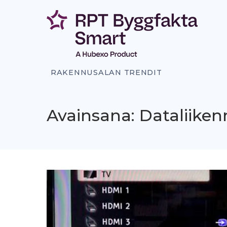
Siirry
sisältöön
RAKENNUSALAN TRENDIT
Avainsana: Dataliiken