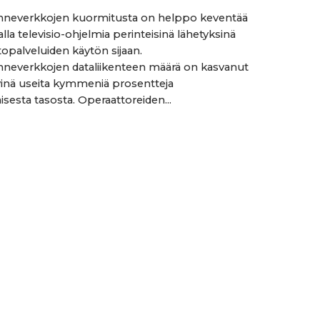
enneverkkojen kuormitusta on helppo keventää
la televisio-ohjelmia perinteisinä lähetyksinä
topalveluiden käytön sijaan.
enneverkkojen dataliikenteen määrä on kasvanut
vinä useita kymmeniä prosentteja
sesta tasosta. Operaattoreiden...