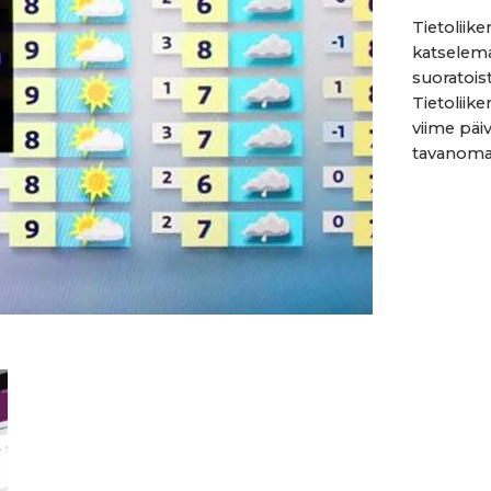
Tietoliik
katselemal
suoratois
Tietoliik
viime päi
tavanomai