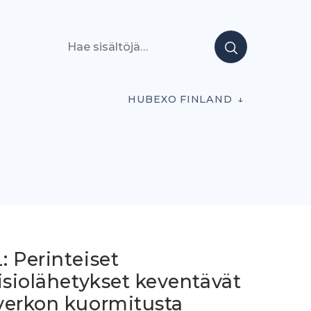
Hae sisältöjä
HUBEXO FINLAND
 Perinteiset
isiolähetykset keventävät
verkon kuormitusta