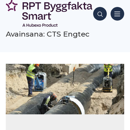
Siirry
sisältöön
Hae sisältöjä
Avainsana: CTS Engtec