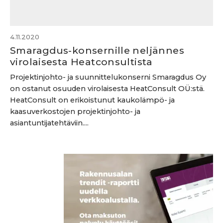
4.11.2020
Smaragdus-konsernille neljännes
virolaisesta Heatconsultista
Projektinjohto- ja suunnittelukonserni Smaragdus Oy
on ostanut osuuden virolaisesta HeatConsult OÜ:stä.
HeatConsult on erikoistunut kaukolämpö- ja
kaasuverkostojen projektinjohto- ja
asiantuntijatehtäviin....