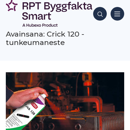
Siirry
sisältöön
Hae sisältöjä
Avainsana: Crick 120 -
tunkeumaneste