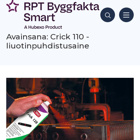
Siirry
sisältöön
Hae sisältöjä
Avainsana: Crick 110 -
liuotinpuhdistusaine