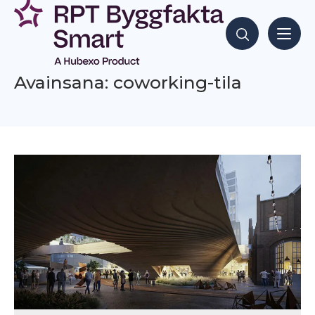
Siirry
sisältöön
Hae sisältöjä
Avainsana: coworking-tila