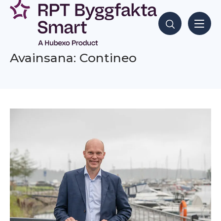
Siirry
sisältöön
Hae sisältöjä
Avainsana: Contineo