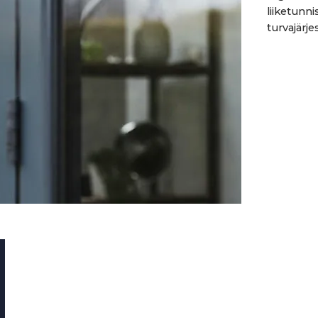
liiketunn
turvajärje