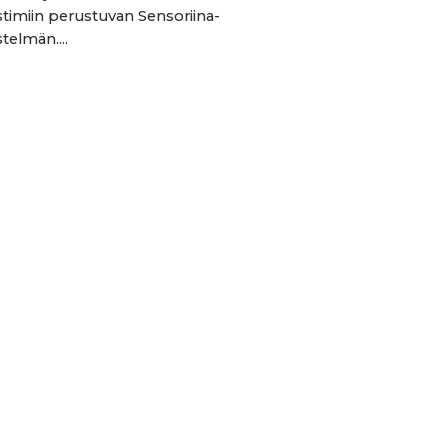
istimiin perustuvan Sensoriina-
stelmän....