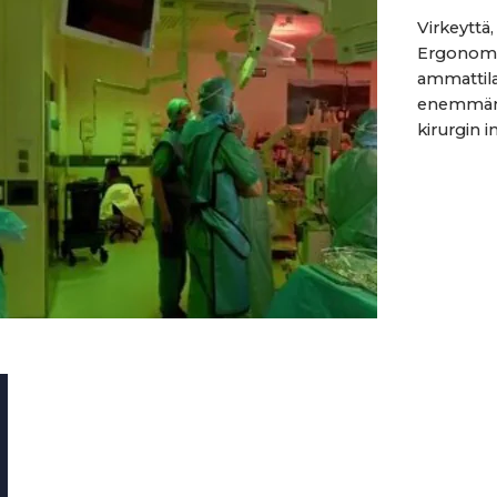
Virkeyttä,
Ergonomis
ammattila
enemmän k
kirurgin in