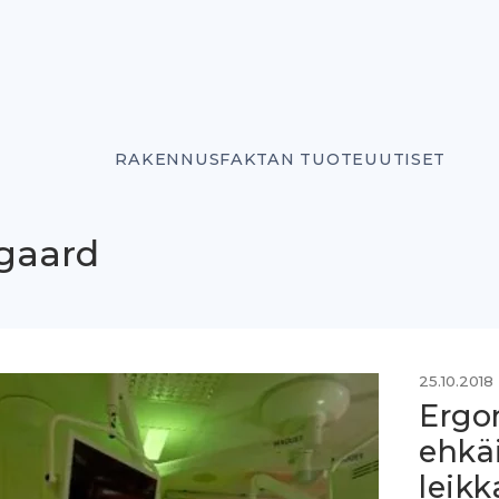
RAKENNUSFAKTAN TUOTEUUTISET
gaard
25.10.2018
Ergo
ehkäi
leikk