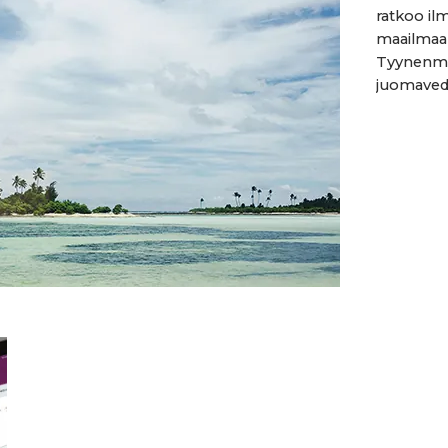
ratkoo i
maailmaa 
Tyynenmer
juomavede