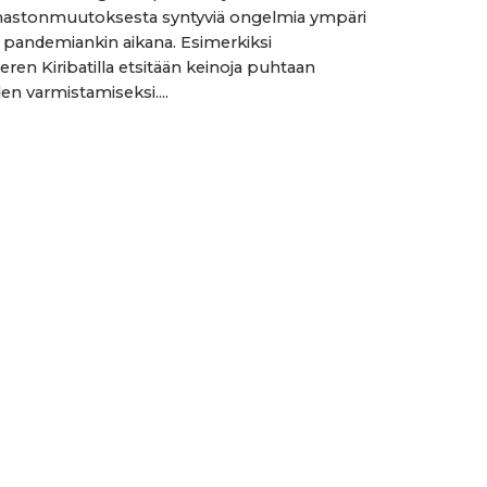
lmastonmuutoksesta syntyviä ongelmia ympäri
pandemiankin aikana. Esimerkiksi
en Kiribatilla etsitään keinoja puhtaan
n varmistamiseksi....