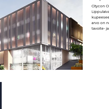
Citycon O
Lippulaiv
kupeeseen
arvo on n
tavoite- j