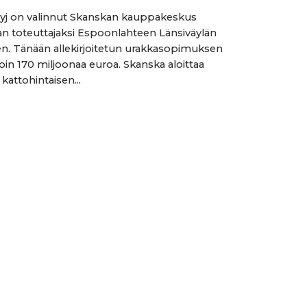
yj on valinnut Skanskan kauppakeskus
an toteuttajaksi Espoonlahteen Länsiväylän
. Tänään allekirjoitetun urakkasopimuksen
oin 170 miljoonaa euroa. Skanska aloittaa
a kattohintaisen...