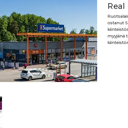
Real 
Ruotsalai
ostanut S
kiinteist
myyjänä t
kiinteistör