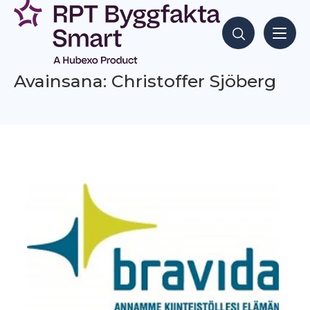
Siirry
sisältöön
Hae sisältöjä
Avainsana: Christoffer Sjöberg