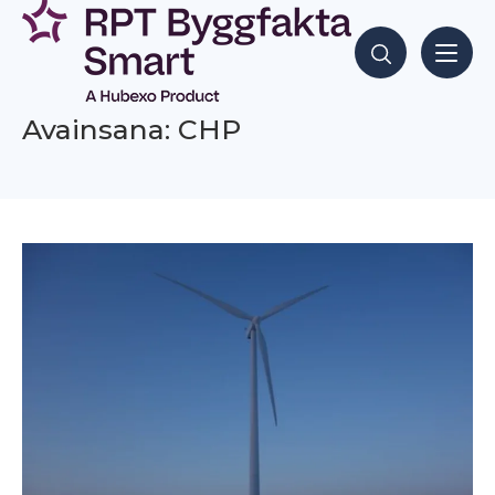
Siirry
sisältöön
Hae sisältöjä
Avainsana: CHP