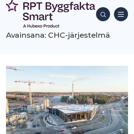
Siirry
sisältöön
Hae sisältöjä
Avainsana: CHC-järjestelmä