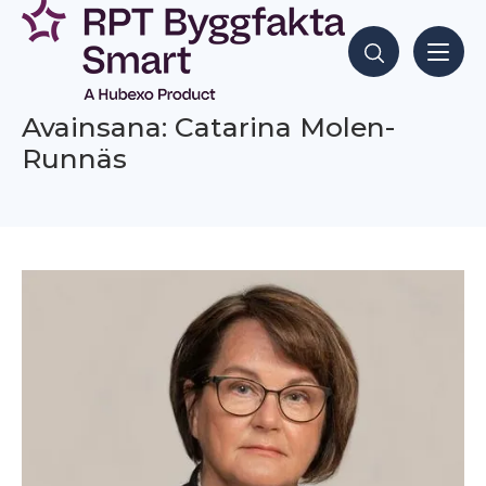
Siirry
sisältöön
Hae sisältöjä
Avainsana: Catarina Molen-
Runnäs