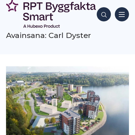
Siirry
sisältöön
Hae sisältöjä
Avainsana: Carl Dyster