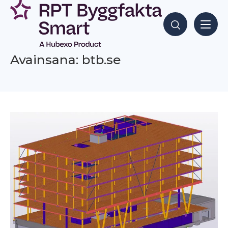
Siirry
sisältöön
Hae sisältöjä
Avainsana: btb.se