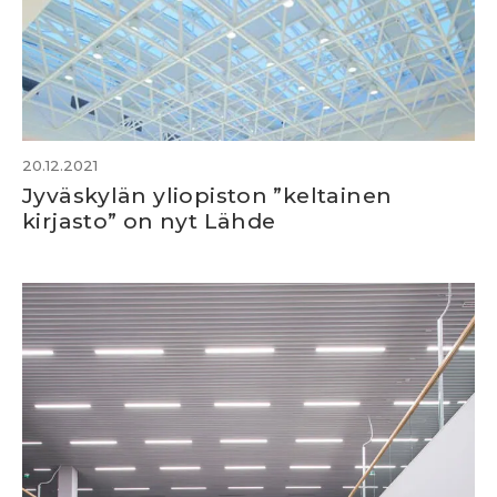
20.12.2021
Jyväskylän yliopiston ”keltainen
kirjasto” on nyt Lähde