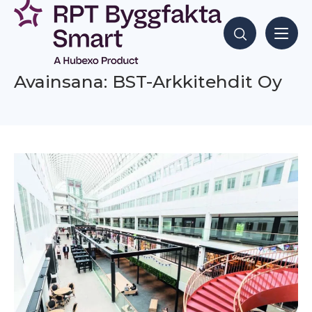
Siirry
sisältöön
Hae sisältöjä
Avainsana: BST-Arkkitehdit Oy