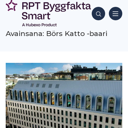
Siirry
sisältöön
Hae sisältöjä
Avainsana: Börs Katto -baari