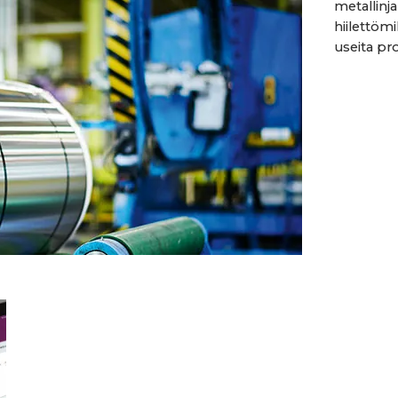
metallinj
hiilettöm
useita pro