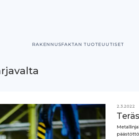
RAKENNUSFAKTAN TUOTEUUTISET
rjavalta
2.3.2022
Teräs
Metallinj
päästött