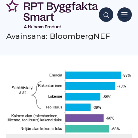
Siirry
sisältöön
Hae sisältöjä
Avainsana: BloombergNEF