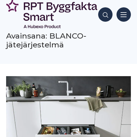
Siirry
sisältöön
Hae sisältöjä
Avainsana: BLANCO-
jätejärjestelmä