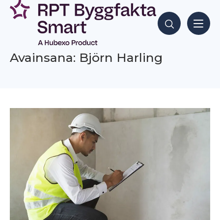
Siirry
sisältöön
Hae sisältöjä
Avainsana: Björn Harling