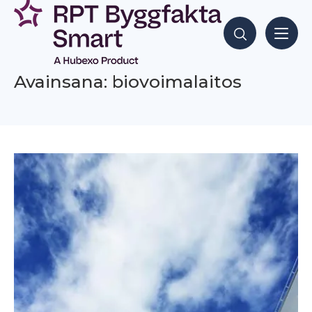
Siirry
sisältöön
Hae sisältöjä
Avainsana: biovoimalaitos