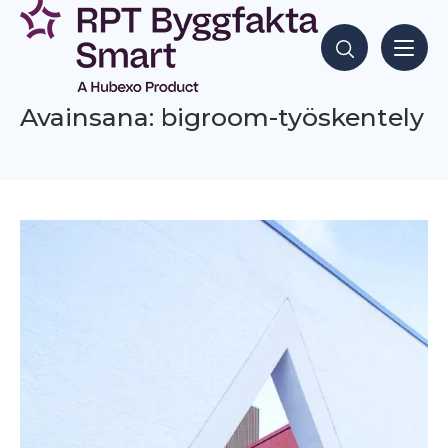
Siirry
sisältöön
Hae sisältöjä
Avainsana: bigroom-työskentely